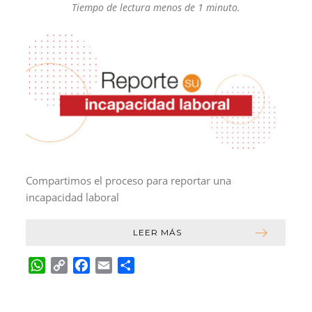
Tiempo de lectura menos de 1 minuto.
r
Compartimos el proceso para reportar una
incapacidad laboral
LEER MÁS
W
C
F
E
C
h
o
a
m
o
a
p
c
a
m