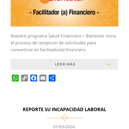
Nuestro programa Salud Financiera = Bienestar inicia
el proceso de recepción de solicitudes para
convertirse en facilitador(a) financiero.
LEER MÁS
W
C
F
E
C
h
o
a
m
o
a
p
c
a
m
t
y
e
i
p
s
L
b
l
a
REPORTE SU INCAPACIDAD LABORAL
A
i
o
r
p
n
o
t
p
k
k
i
01/03/2024
.