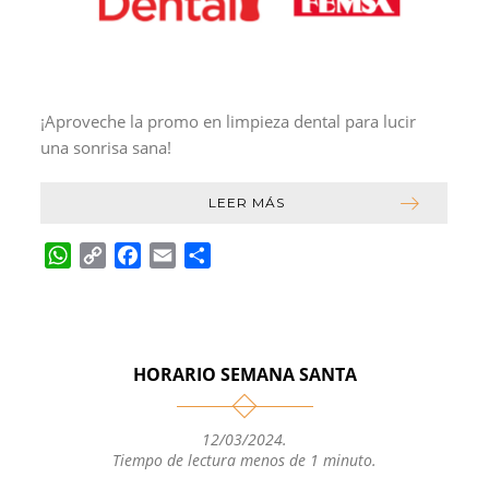
¡Aproveche la promo en limpieza dental para lucir
una sonrisa sana!
LEER MÁS
W
C
F
E
C
h
o
a
m
o
a
p
c
a
m
t
y
e
i
p
s
L
b
l
a
HORARIO SEMANA SANTA
A
i
o
r
p
n
o
t
p
k
k
i
12/03/2024
.
Tiempo de lectura menos de 1 minuto.
r