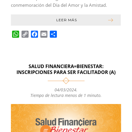
conmemoración del Día del Amor y la Amistad.
LEER MÁS
W
C
F
E
C
h
o
a
m
o
a
p
c
a
m
t
y
e
i
p
s
L
b
l
a
SALUD FINANCIERA=BIENESTAR:
A
i
o
r
INSCRIPCIONES PARA SER FACILITADOR (A)
p
n
o
t
p
k
k
i
04/03/2024
.
r
Tiempo de lectura menos de 1 minuto.