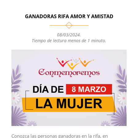
t
y
e
i
p
s
L
b
l
a
GANADORAS RIFA AMOR Y AMISTAD
A
i
o
r
p
n
o
t
p
k
k
i
08/03/2024
.
Tiempo de lectura menos de 1 minuto.
r
Conozca las personas ganadoras en la rifa, en