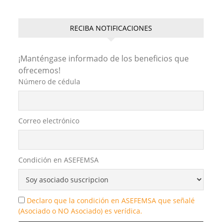
t
y
e
i
p
s
L
b
l
a
A
i
o
r
RECIBA NOTIFICACIONES
p
n
o
t
p
k
k
i
¡Manténgase informado de los beneficios que
r
ofrecemos!
Número de cédula
Correo electrónico
Condición en ASEFEMSA
Declaro que la condición en ASEFEMSA que señalé
(Asociado o NO Asociado) es verídica.