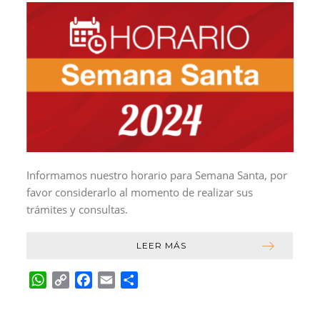
Informamos nuestro horario para Semana Santa, por
favor considerarlo al momento de realizar sus
trámites y consultas.
LEER MÁS
W
C
F
E
C
h
o
a
m
o
a
p
c
a
m