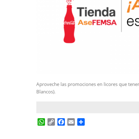
Aproveche las promociones en licores que tenem
Blancos).
W
C
F
E
C
h
o
a
m
o
a
p
c
a
m