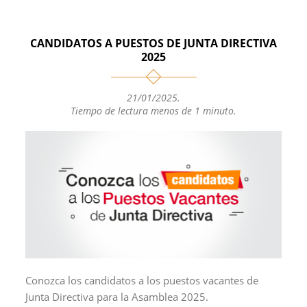
a
p
c
a
m
t
y
e
i
p
s
L
b
l
a
CANDIDATOS A PUESTOS DE JUNTA DIRECTIVA
A
i
o
r
2025
p
n
o
t
p
k
k
i
21/01/2025
.
r
Tiempo de lectura menos de 1 minuto.
Conozca los candidatos a los puestos vacantes de
Junta Directiva para la Asamblea 2025.