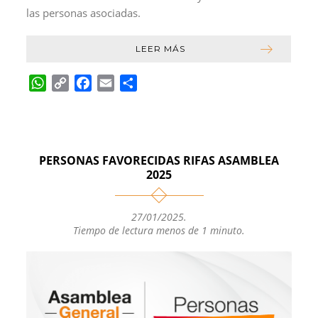
las personas asociadas.
LEER MÁS
W
C
F
E
C
h
o
a
m
o
a
p
c
a
m
t
y
e
i
p
s
L
b
l
a
PERSONAS FAVORECIDAS RIFAS ASAMBLEA
A
i
o
r
2025
p
n
o
t
p
k
k
i
27/01/2025
.
r
Tiempo de lectura menos de 1 minuto.