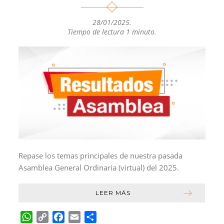
p
k
k
i
28/01/2025
.
r
Tiempo de lectura 1 minuto.
Repase los temas principales de nuestra pasada
Asamblea General Ordinaria (virtual) del 2025.
LEER MÁS
W
C
F
E
C