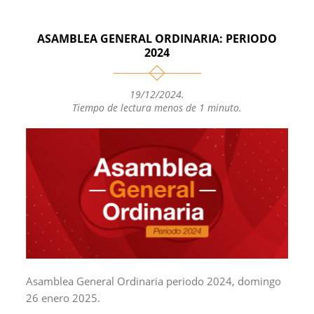
t
y
e
i
p
s
L
b
l
a
ASAMBLEA GENERAL ORDINARIA: PERIODO
A
i
o
r
2024
p
n
o
t
p
k
k
i
19/12/2024
.
r
Tiempo de lectura menos de 1 minuto.
Asamblea General Ordinaria periodo 2024, domingo
26 enero 2025.