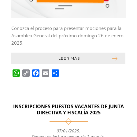
Conozca el proceso para presentar mociones para la
Asamblea General del próximo domingo 26 de enero
2025.
LEER MÁS
W
C
F
E
C
h
o
a
m
o
a
p
c
a
m
t
y
e
i
p
s
L
b
l
a
INSCRIPCIONES PUESTOS VACANTES DE JUNTA
A
i
o
r
DIRECTIVA Y FISCALÍA 2025
p
n
o
t
p
k
k
i
07/01/2025
.
r
Tiempo de lectura menos de 1 minuto.