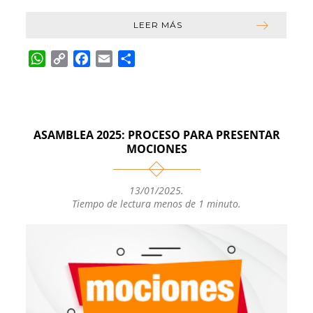
LEER MÁS
W
C
F
E
C
h
o
a
m
o
a
p
c
a
m
t
y
e
i
p
s
L
b
l
a
ASAMBLEA 2025: PROCESO PARA PRESENTAR
A
i
o
r
MOCIONES
p
n
o
t
p
k
k
i
13/01/2025
.
r
Tiempo de lectura menos de 1 minuto.