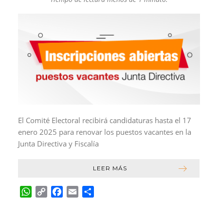
El Comité Electoral recibirá candidaturas hasta el 17
enero 2025 para renovar los puestos vacantes en la
Junta Directiva y Fiscalía
LEER MÁS
W
C
F
E
C
h
o
a
m
o
a
p
c
a
m