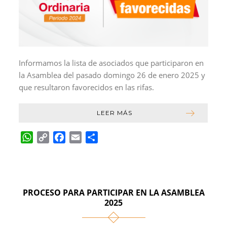
Informamos la lista de asociados que participaron en
la Asamblea del pasado domingo 26 de enero 2025 y
que resultaron favorecidos en las rifas.
LEER MÁS
W
C
F
E
C
h
o
a
m
o
a
p
c
a
m
t
y
e
i
p
s
L
b
l
a
PROCESO PARA PARTICIPAR EN LA ASAMBLEA
A
i
o
r
2025
p
n
o
t
p
k
k
i