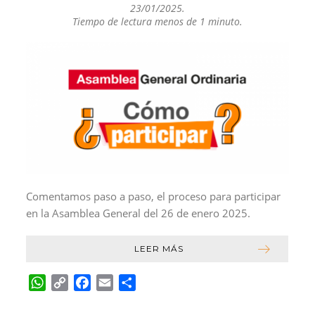
23/01/2025
.
r
Tiempo de lectura menos de 1 minuto.
Comentamos paso a paso, el proceso para participar
en la Asamblea General del 26 de enero 2025.
LEER MÁS
W
C
F
E
C
h
o
a
m
o