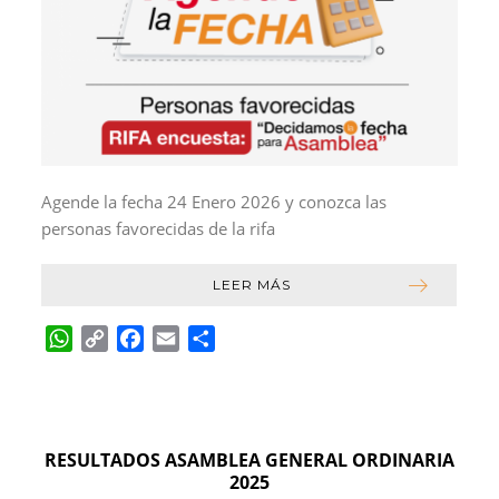
Agende la fecha 24 Enero 2026 y conozca las
personas favorecidas de la rifa
LEER MÁS
W
C
F
E
C
h
o
a
m
o
a
p
c
a
m
t
y
e
i
p
s
L
b
l
a
RESULTADOS ASAMBLEA GENERAL ORDINARIA
A
i
o
r
2025
p
n
o
t