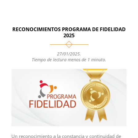
h
o
a
m
o
a
p
c
a
m
t
y
e
i
p
s
L
b
l
a
RECONOCIMIENTOS PROGRAMA DE FIDELIDAD
A
i
o
r
2025
p
n
o
t
p
k
k
i
27/01/2025
.
r
Tiempo de lectura menos de 1 minuto.
Un reconocimiento a la constancia y continuidad de