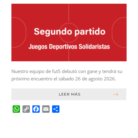
Nuestro equipo de fut5 debutó con gane y tendrá su
próximo encuentro el sábado 26 de agosto 2026.
LEER MÁS
W
C
F
E
C
h
o
a
m
o
a
p
c
a
m
t
y
e
i
p