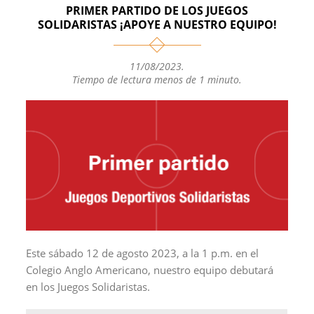
s
L
b
l
a
PRIMER PARTIDO DE LOS JUEGOS
A
i
o
r
SOLIDARISTAS ¡APOYE A NUESTRO EQUIPO!
p
n
o
t
p
k
k
i
11/08/2023
.
r
Tiempo de lectura menos de 1 minuto.
Este sábado 12 de agosto 2023, a la 1 p.m. en el
Colegio Anglo Americano, nuestro equipo debutará
en los Juegos Solidaristas.