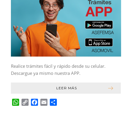
Realice trámites fácil y rápido desde su celular.
Descargue ya mismo nuestra APP.
LEER MÁS
W
C
F
E
C
h
o
a
m
o
a
p
c
a
m
t
y
e
i
p
s
L
b
l
a