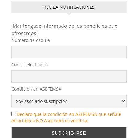
A
i
o
r
RECIBA NOTIFICACIONES
p
n
o
t
p
k
k
i
¡Manténgase informado de los beneficios que
r
ofrecemos!
Número de cédula
Correo electrónico
Condición en ASEFEMSA
Declaro que la condición en ASEFEMSA que señalé
(Asociado o NO Asociado) es verídica.