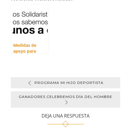
t
y
e
i
p
s
L
b
l
a
A
i
o
r
p
n
o
t
p
k
k
i
r
Medidas de
apoyo para
nuestros
asociados
PROGRAMA MI HIJO DEPORTISTA
GANADORES CELEBREMOS DÍA DEL HOMBRE
DEJA UNA RESPUESTA