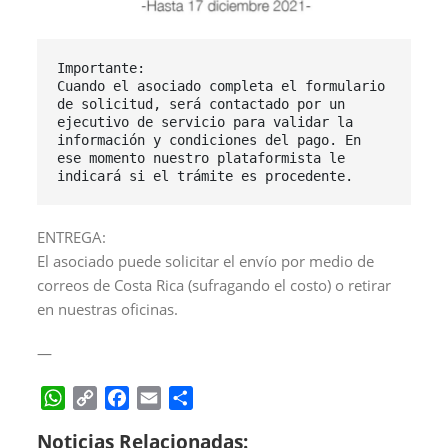
Importante:

Cuando el asociado completa el formulario 
de solicitud, será contactado por un 
ejecutivo de servicio para validar la 
información y condiciones del pago. En 
ese momento nuestro plataformista le 
indicará si el trámite es procedente.
ENTREGA:
El asociado puede solicitar el envío por medio de
correos de Costa Rica (sufragando el costo) o retirar
en nuestras oficinas.
—
W
C
F
E
C
h
o
a
m
o
Noticias Relacionadas:
a
p
c
a
m