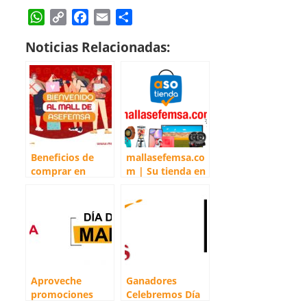
W
C
F
E
C
h
o
a
m
o
Noticias Relacionadas:
a
p
c
a
m
t
y
e
i
p
s
L
b
l
a
A
i
o
r
p
n
o
t
p
k
k
i
r
Beneficios de
mallasefemsa.co
comprar en
m | Su tienda en
mallasefemsa.co
línea
m
Aproveche
Ganadores
promociones
Celebremos Día