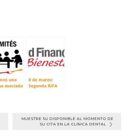
mos una
8 de marzo:
a asociada
Segunda RIFA
uestro
entre quienes
é
hayan
iero
completado
Estudio
Socioeconómico
MUESTRE SU DISPONIBLE AL MOMENTO DE
SU CITA EN LA CLÍNICA DENTAL