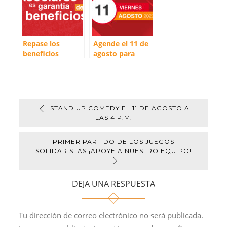
A
i
o
r
p
n
o
t
p
k
k
i
r
Repase los
Agende el 11 de
beneficios
agosto para
generales que
participar en las
ofrecemos a las
actividades
personas
asociadas
STAND UP COMEDY EL 11 DE AGOSTO A
LAS 4 P.M.
PRIMER PARTIDO DE LOS JUEGOS
SOLIDARISTAS ¡APOYE A NUESTRO EQUIPO!
DEJA UNA RESPUESTA
Tu dirección de correo electrónico no será publicada.