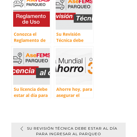
s
L
b
l
a
A
i
o
r
p
n
o
t
p
k
k
i
r
Conozca el
Su Revisión
Reglamento de
Técnica debe
Uso del Parqueo
estar al día para
ingresar al
Parqueo
Su licencia debe
Ahorre hoy, para
estar al día para
asegurar el
ingresar al
mañana
Parqueo
SU REVISIÓN TÉCNICA DEBE ESTAR AL DÍA
PARA INGRESAR AL PARQUEO