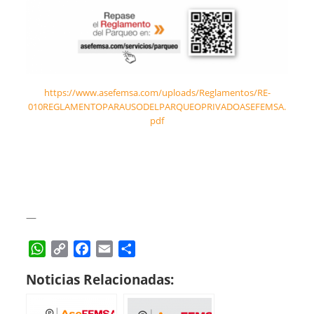
https://www.asefemsa.com/uploads/Reglamentos/RE-
010REGLAMENTOPARAUSODELPARQUEOPRIVADOASEFEMSA.
pdf
—
W
C
F
E
C
h
o
a
m
o
Noticias Relacionadas:
a
p
c
a
m
t
y
e
i
p