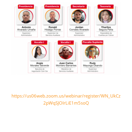
https://us06web.zoom.us/webinar/register/WN_UkCz
2pWqSJOIrLiE1m5soQ