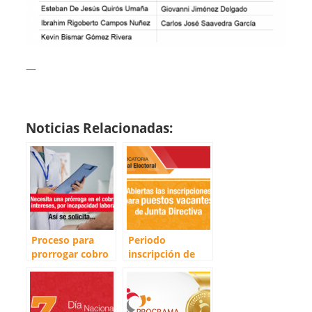
—
Noticias Relacionadas:
Proceso para
Periodo
prorrogar cobro
inscripción de
de intereses de
papeletas para
crédito, por
puestos vacantes
incapacidad
de Junta
Directiva