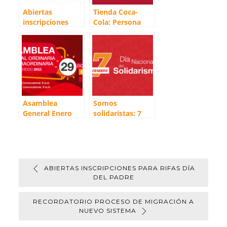
Abiertas
Tienda Coca-
inscripciones
Cola: Persona
para rifas Día del
favorecida rifa
Padre
bicicleta
Asamblea
Somos
General Enero
solidaristas: 7
2023
Noviembre Día
Nacional del
Solidarismo
ABIERTAS INSCRIPCIONES PARA RIFAS DÍA
DEL PADRE
RECORDATORIO PROCESO DE MIGRACIÓN A
NUEVO SISTEMA