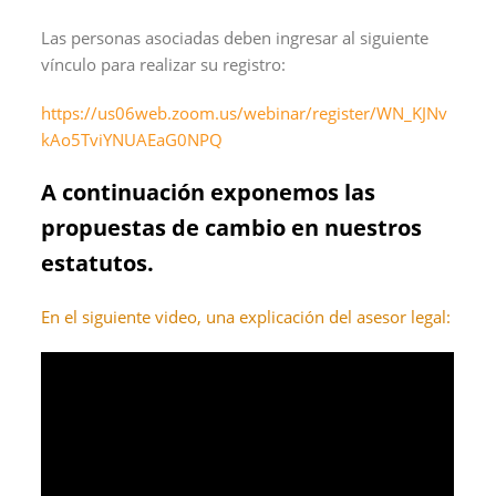
Las personas asociadas deben ingresar al siguiente
vínculo para realizar su registro:
https://us06web.zoom.us/webinar/register/WN_KJNv
kAo5TviYNUAEaG0NPQ
A continuación exponemos las
propuestas de cambio en nuestros
estatutos.
En el siguiente video, una explicación del asesor legal: