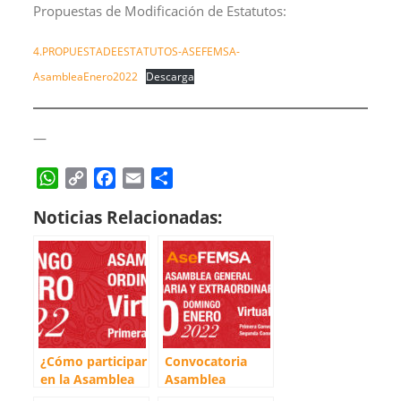
Propuestas de Modificación de Estatutos:
4.PROPUESTADEESTATUTOS-ASEFEMSA-
AsambleaEnero2022
Descarga
—
W
C
F
E
C
h
o
a
m
o
Noticias Relacionadas:
a
p
c
a
m
t
y
e
i
p
s
L
b
l
a
A
i
o
r
p
n
o
t
p
k
k
i
r
¿Cómo participar
Convocatoria
en la Asamblea
Asamblea
2022?
General