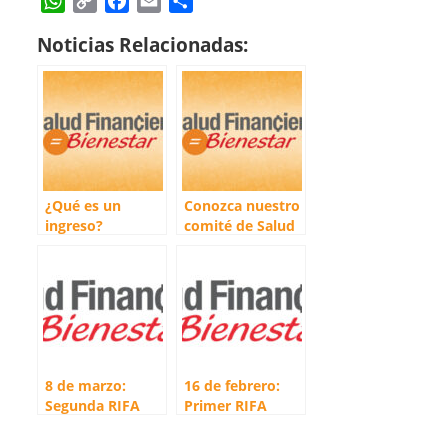
W
C
F
E
C
h
o
a
m
o
Noticias Relacionadas:
a
p
c
a
m
t
y
e
i
p
s
L
b
l
a
A
i
o
r
p
n
o
t
p
k
k
i
r
¿Qué es un
Conozca nuestro
ingreso?
comité de Salud
Financiera
8 de marzo:
16 de febrero:
Segunda RIFA
Primer RIFA
entre quienes
entre quienes
hayan
hayan