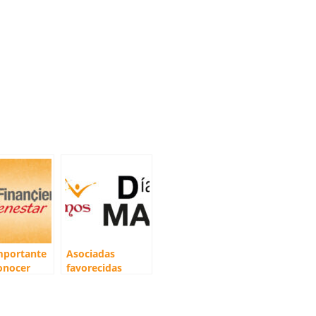
mportante
Asociadas
onocer
favorecidas
Celebremos Día
de la Madre