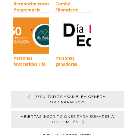
Reconocimientos
Comité
Programa de
Financiero:
Fidelidad 2025
Buscamos
miembro
suplente
Personas
Personas
favoceridas rifa
ganadoras
50 espacios para
Celebremos Día
la caminata a El
de la Educación
Iral
RESULTADOS ASAMBLEA GENERAL
ORDINARIA 2025
ABIERTAS INSCRIPCIONES PARA SUMARSE A
LOS COMITÉS