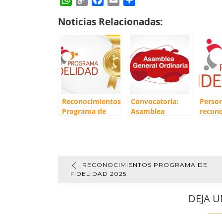
h
o
a
m
o
Noticias Relacionadas:
a
p
c
a
m
t
y
e
i
p
s
L
b
l
a
A
i
o
r
p
n
o
t
p
k
k
i
r
Reconocimientos
Convocatoria:
Perso
Programa de
Asamblea
recono
Fidelidad 2025
General
Progr
Ordinaria 2024
Fideli
RECONOCIMIENTOS PROGRAMA DE
FIDELIDAD 2025
DEJA U