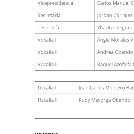
Vicepresidencia
Carlos Manuel 
Secretaría
Jordan Corrales
Tesorería
Yharitza Segura
Vocalía I
Angie Morales V
Vocalía II
Andrea Obando 
Vocalía III
Raquel Azofeifa
Fiscalía I
Juan Carlos Montero Ba
Fiscalía II
Rudy Mayorga Obando