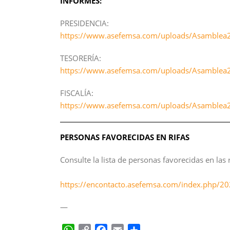
INFORMES:
PRESIDENCIA:
https://www.asefemsa.com/uploads/Asamble
TESORERÍA:
https://www.asefemsa.com/uploads/Asamble
FISCALÍA:
https://www.asefemsa.com/uploads/Asambl
PERSONAS FAVORECIDAS EN RIFAS
Consulte la lista de personas favorecidas en las 
https://encontacto.asefemsa.com/index.php/20
—
W
C
F
E
C