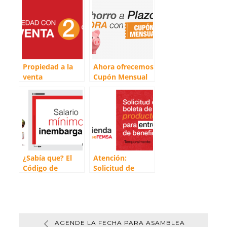
s
L
b
l
a
A
i
o
r
p
n
o
t
p
k
k
i
r
Propiedad a la
Ahora ofrecemos
venta
Cupón Mensual
¿Sabía que? El
Atención:
Código de
Solicitud de
Trabajo señala
boleta de
que el salario
producto para
mínimo es
entrega de
inembargable
beneficios en
Tienda Coca-Cola
AGENDE LA FECHA PARA ASAMBLEA